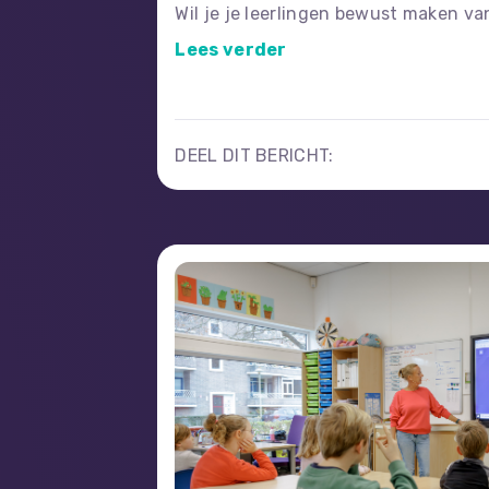
Wil je je leerlingen bewust maken va
(online) privacy? Maak gebruik van 
Lees verder
en de andere tips en materialen op d
de klas mee aan de slag te gaan.
DEEL DIT BERICHT: