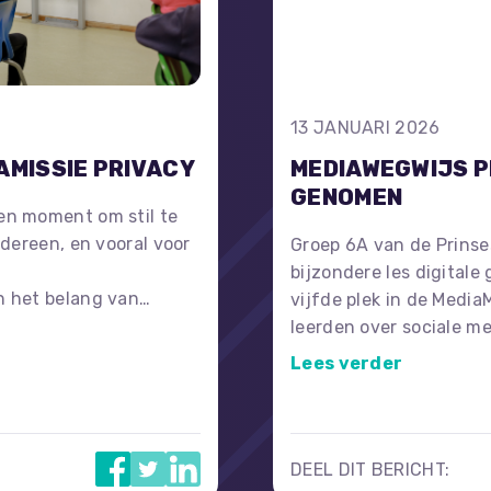
13 JANUARI 2026
AMISSIE PRIVACY
MEDIAWEGWIJS P
GENOMEN
Een moment om stil te
edereen, en vooral voor
Groep 6A van de Prins
bijzondere les digitale
n het belang van
vijfde plek in de Media
de ThemaMissie Privacy
leerden over sociale m
eze pagina om hier in
intelligentie. Daarnaas
Lees verder
de slag met 3D-pennen
een leerzame en gesla
door RTV Lansingerland
DEEL DIT BERICHT: