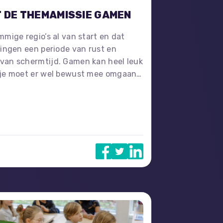
T DE THEMAMISSIE GAMEN
mmige regio’s al van start en dat
lingen een periode van rust en
van schermtijd. Gamen kan heel leuk
 je moet er wel bewust mee omgaan.
het werk met de speciale ThemaMissie
ruik van de andere tips en