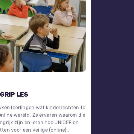
GRIP LES
kken leerlingen wat kinderrechten te
nline wereld. Ze ervaren waarom die
ngrijk zijn en leren hoe UNICEF en
ten voor een veilige (online)