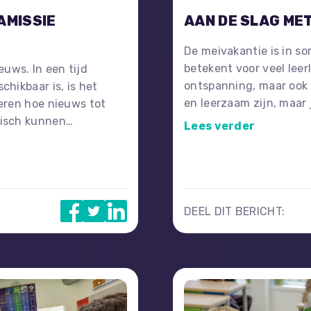
AMISSIE
AAN DE SLAG ME
De meivakantie is in so
betekent voor veel leer
uws. In een tijd
ontspanning, maar ook 
chikbaar is, is het
en leerzaam zijn, maar
leren hoe nieuws tot
Zet de leerlingen aan 
tisch kunnen
Lees verder
over gamen of maak geb
alistiek en
materialen.
m bewuste
n feiten van meningen
 herkennen hoe nieuws
DEEL DIT BERICHT: