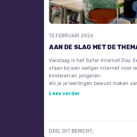
10 FEBRUARI 2026
AAN DE SLAG MET DE THEM
Vandaag is het Safer Internet Day. 
staan bij een veiliger internet voor i
kinderen en jongeren.
Wil je je leerlingen bewust maken va
(online) privacy? Maak gebruik van 
Lees verder
en de andere tips en materialen op d
de klas mee aan de slag te gaan.
DEEL DIT BERICHT: