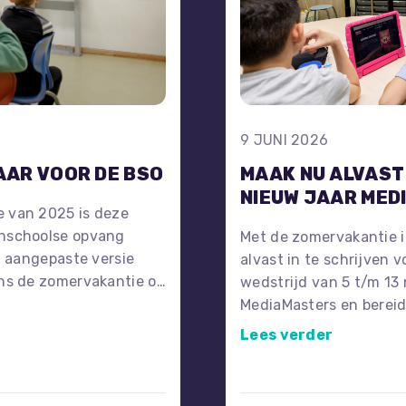
9 JUNI 2026
AR VOOR DE BSO
MAAK NU ALVAST
NIEUW JAAR MED
e van 2025 is deze
enschoolse opvang
Met de zomervakantie i
en aangepaste versie
alvast in te schrijven 
ens de zomervakantie op
wedstrijd van 5 t/m 13 
e slag kunnen met
MediaMasters en bereid
eid.
filmavontuur!
Lees verder