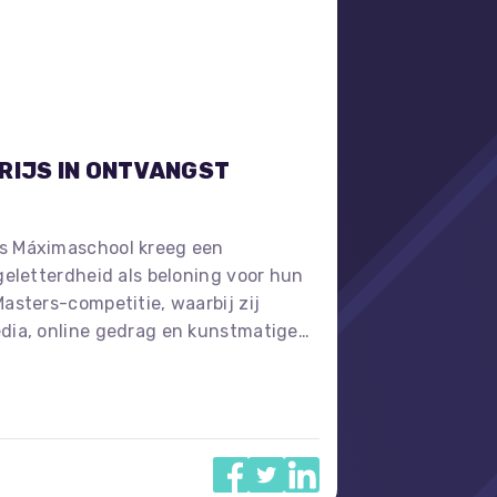
RIJS IN ONTVANGST
es Máximaschool kreeg een
 geletterdheid als beloning voor hun
Masters-competitie, waarbij zij
edia, online gedrag en kunstmatige
t gingen de leerlingen creatief aan
 en ontvingen zij een oorkonde na
agde dag die ook werd vastgelegd
.