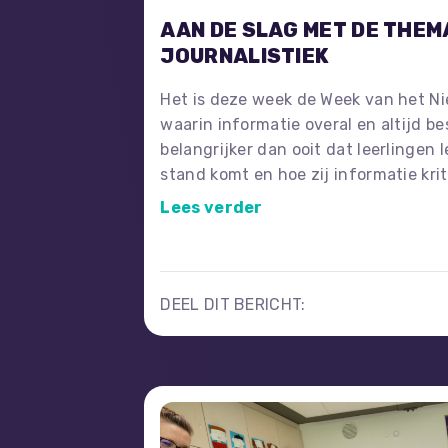
AAN DE SLAG MET DE THEM
JOURNALISTIEK
Het is deze week de Week van het Nie
waarin informatie overal en altijd bes
belangrijker dan ooit dat leerlingen 
stand komt en hoe zij informatie kri
beoordelen. Met aandacht voor journ
Lees verder
nieuwswijsheid help je leerlingen o
mediagebruikers te worden: ze lere
onderscheiden, bronnen checken en
gekleurd kan zijn.
DEEL DIT BERICHT: