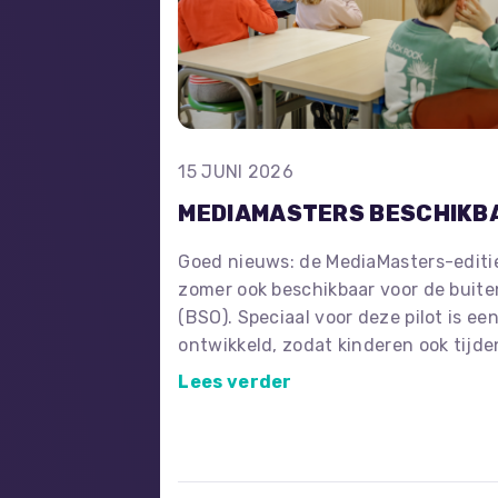
15 JUNI 2026
MEDIAMASTERS BESCHIKBA
Goed nieuws: de MediaMasters-editi
zomer ook beschikbaar voor de buit
(BSO). Speciaal voor deze pilot is e
ontwikkeld, zodat kinderen ook tijd
een leuke en leerzame manier aan d
Lees verder
digitale geletterdheid en mediawijsh