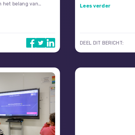
omgeving voor kindere
n het belang van
Lees verder
de ThemaMissie Privacy
eze pagina om hier in
DEEL DIT BERICHT: