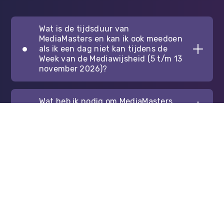
Wat is de tijdsduur van
MediaMasters en kan ik ook meedoen
als ik een dag niet kan tijdens de
Week van de Mediawijsheid (5 t/m 13
november 2026)?
Wat heb ik nodig om MediaMasters
te spelen?
Hoe schrijf ik mij in voor
MediaMasters?
Welke versies van MediaMasters zijn
er?