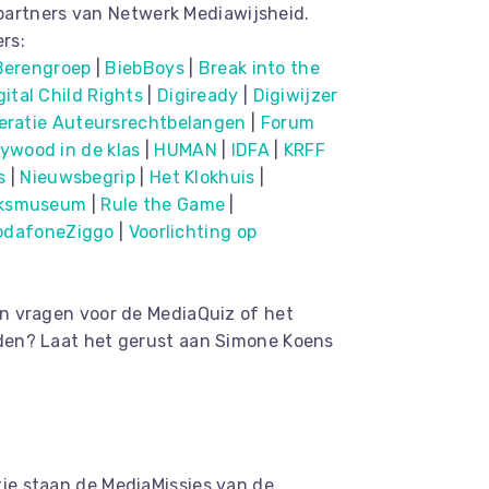
artners van Netwerk Mediawijsheid.
rs:
Berengr
oep
|
BiebBoys
|
Break into the
gital Child Rights
|
Digiready
|
Digiwijzer
eratie Auteursrechtbelangen
|
Forum
lywood in de klas
|
HUMAN
|
IDFA
|
KRFF
s
|
Nieuwsbegrip
|
Het Klokhuis
|
jksmuseum
|
Rule the Game
|
odafoneZiggo
|
Voorlichting op
n vragen voor de MediaQuiz of het
eden? Laat het gerust aan Simone Koens
ie staan de MediaMissies van de