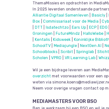
ThemaMissies en opdrachten in MediaMa
In 2025 leverden onderstaande partner
Alliantie Digitaal Samenleven
|
Basicly
|
Box
|
Commissariaat voor de Media
|
Cyb
|
DTT
|
Isdatechtzo
|
Ears Up
|
ECP
|
EDG
Groningen
|
FutureMindz
|
HalloWiebe
|
H
|
Kentalis
|
Kidsweek
|
Koninklijke Biblio
SchoolTV
|
Mediajungle
|
NextGen AI
|
Ne
Schoolblocks
|
Scribit
|
Springlab
|
Stich
Scholen
|
VPR
O
|
VR Learning Lab
|
Whiz
Wil je een bijdrage leveren aan MediaM
overzicht
met voorwaarden voor een opdr
weten via simone.koens@mediawijzer.n
Neem voor overige vragen contact op m
MEDIAMASTERS VOOR BSO
Ben je werkzaam bij een BSO en wil je 