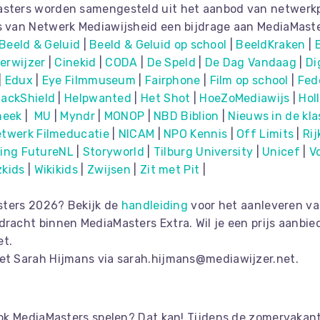
sters worden samengesteld uit het aanbod van netwerkp
s van Netwerk Mediawijsheid een bijdrage aan MediaMaste
Beeld & Geluid
|
Beeld & Geluid op school
|
BeeldKraken
|
erwijzer
|
Cinekid
|
CODA
|
De Speld
|
De Dag Vandaag
|
Di
|
Edux
|
Eye Filmmuseum
|
Fairphone
|
Film op school
|
Fed
ackShield
|
Helpwa
nted
|
Het Shot
|
HoeZoMediawijs
|
Hol
theek
|
MU
|
Myndr
|
MONOP
|
NBD Biblion
|
Nieuws in de kla
twerk Filmeducatie
|
NICAM
|
NPO Kennis
|
Off Limits
|
Ri
ting FutureNL
|
Storyworld
|
Tilburg University
|
Unicef
|
V
zkids
|
Wikikids
|
Zwijs
en
|
Zit met Pit
|
asters 2026? Bekijk de
handleiding
voor het aanleveren va
acht binnen MediaMasters Extra. Wil je een prijs aanbi
et.
et Sarah Hijmans via sarah.hijmans@mediawijzer.net.
ook MediaMasters spelen? Dat kan! Tijdens de zomervakant