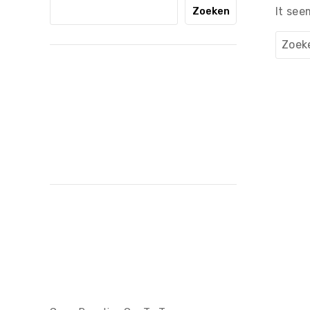
Zoeken
It see
Zoeke
naar:
Recent
Posts
Recent
Comments