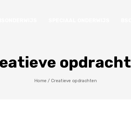
ISONDERWIJS
SPECIAAL ONDERWIJS
BS
eatieve opdrach
Home
/
Creatieve opdrachten