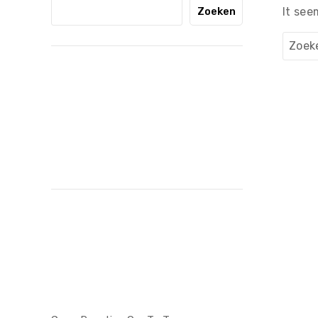
Zoeken
It see
Zoeke
naar:
Recent
Posts
Recent
Comments