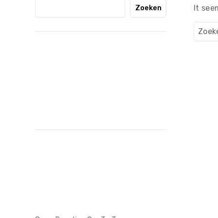
Zoeken
It see
Zoeke
naar:
Recent
Posts
Recent
Comments