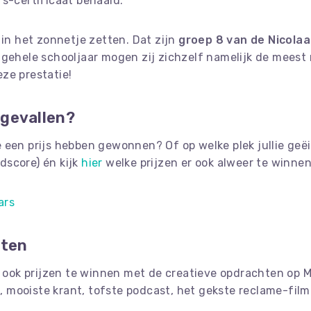
rs-certificaat behaald.
 in het zonnetje zetten. Dat zijn
groep 8 van de Nicola
t gehele schooljaar mogen zij zichzelf namelijk de mees
ze prestatie!
 gevallen?
e een prijs hebben gewonnen? Of op welke plek jullie geëi
dscore) én kijk
hier
welke prijzen er ook alweer te winne
ars
hten
ar ook prijzen te winnen met de creatieve opdrachten op 
eo, mooiste krant, tofste podcast, het gekste reclame-film