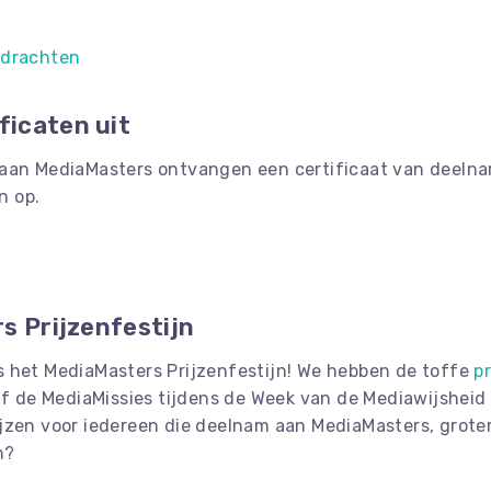
pdrachten
ficaten uit
aan MediaMasters ontvangen een certificaat van deelname
n op.
 Prijzenfestijn
s het MediaMasters Prijzenfestijn! We hebben de toffe
p
vijf de MediaMissies tijdens de Week van de Mediawijshei
ijzen voor iedereen die deelnam aan MediaMasters, groter
n?