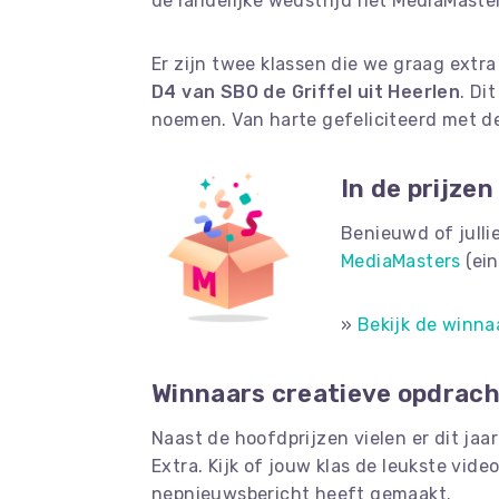
de landelijke wedstrijd het MediaMaste
Er zijn twee klassen die we graag extra
D4 van SBO de Griffel uit Heerlen
. Di
noemen. Van harte gefeliciteerd met de
In de prijzen
Benieuwd of julli
MediaMasters
(ein
»
Bekijk de winna
Winnaars creatieve opdrac
Naast de hoofdprijzen vielen er dit ja
Extra. Kijk of jouw klas de leukste vid
nepnieuwsbericht heeft gemaakt.