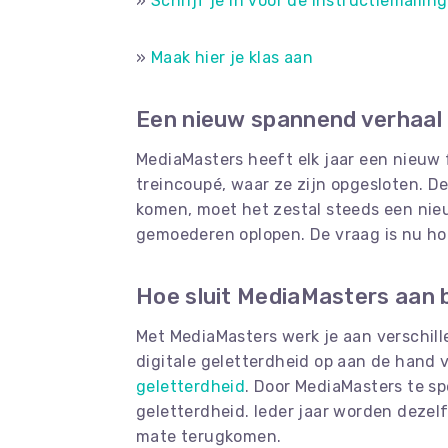
»
Schrijf je in voor de instructiemailin
»
Maak hier je klas aan
Een nieuw spannend verhaal
MediaMasters heeft elk jaar een nieuw 
treincoupé, waar ze zijn opgesloten. D
komen, moet het zestal steeds een nie
gemoederen oplopen. De vraag is nu hoe 
Hoe sluit MediaMasters aan b
Met MediaMasters werk je aan verschil
digitale geletterdheid op aan de hand 
geletterdheid
. Door MediaMasters te sp
geletterdheid. Ieder jaar worden dezel
mate terugkomen.