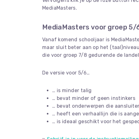
Vervolgens klik je op de roze button re
MediaMasters.
MediaMasters voor groep 5/
Vanaf komend schooljaar is MediaMasters
maar sluit beter aan op het (taal)nivea
die voor groep 7/8 gedurende de landel
De versie voor 5/6…
… is minder talig
… bevat minder of geen instinkers
… bevat onderwerpen die aansluiten 
… heeft een verhaallijn die is aan
… is ideaal geschikt voor het gespe