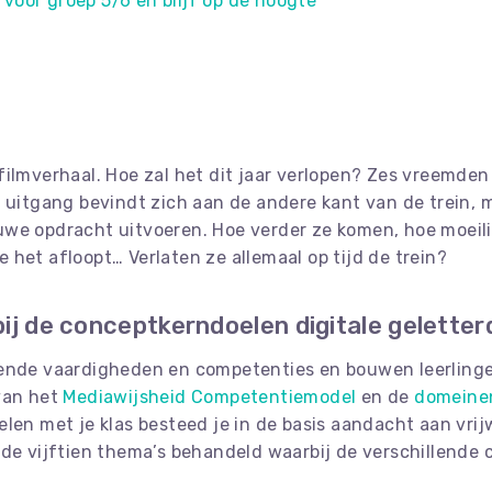
g voor groep 5/6 en blijf op de hoogte
filmverhaal. Hoe zal het dit jaar verlopen? Zes vreemde
e uitgang bevindt zich aan de andere kant van de trein,
uwe opdracht uitvoeren. Hoe verder ze komen, hoe moeil
het afloopt… Verlaten ze allemaal op tijd de trein?
ij de conceptkerndoelen digitale geletter
lende vaardigheden en competenties en bouwen leerling
van het
Mediawijsheid Competentiemodel
en de
domeinen
elen met je klas besteed je in de basis aandacht aan vrij
fde vijftien thema’s behandeld waarbij de verschillende