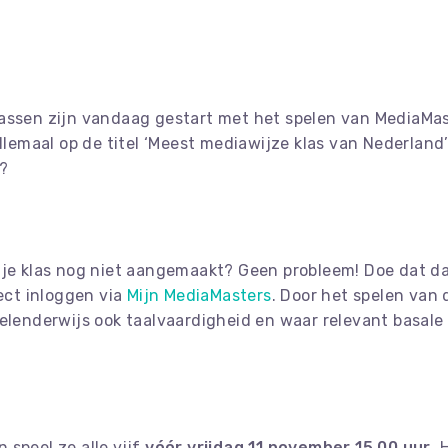
assen zijn vandaag gestart met het spelen van MediaMaste
allemaal op de titel ‘Meest mediawijze klas van Nederland’
?
e je klas nog niet aangemaakt? Geen probleem! Doe dat d
ect inloggen via
Mijn MediaMasters
. Door het spelen van
pelenderwijs ook taalvaardigheid en waar relevant basal
 speel ze alle vijf
vóór vrijdag 11 november 15.00 uur
. 