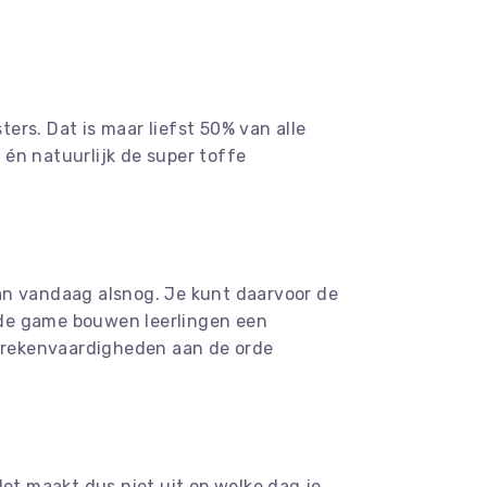
rs. Dat is maar liefst 50% van alle
 én natuurlijk de super toffe
an vandaag alsnog. Je kunt daarvoor de
 de game bouwen leerlingen een
e rekenvaardigheden aan de orde
Het maakt dus niet uit op welke dag je