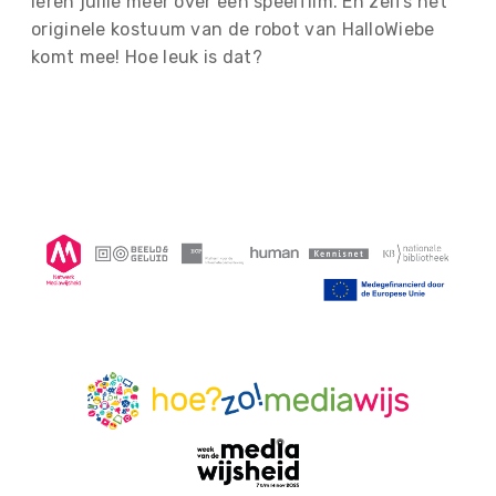
leren jullie meer over een speelfilm. En zelfs het
originele kostuum van de robot van HalloWiebe
komt mee! Hoe leuk is dat?