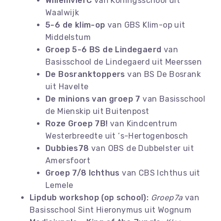
WillemvierC
van Koningsschool uit
Waalwijk
5-6 de klim-op
van GBS Klim-op uit
Middelstum
Groep 5-6 BS de Lindegaerd
van
Basisschool de Lindegaerd uit Meerssen
De Bosranktoppers
van BS De Bosrank
uit Havelte
De minions van groep 7
van Basisschool
de Mienskip uit Buitenpost
Roze Groep 7B!
van Kindcentrum
Westerbreedte uit ‘s-Hertogenbosch
Dubbies78
van OBS de Dubbelster uit
Amersfoort
Groep 7/8 Ichthus
van CBS Ichthus uit
Lemele
Lipdub workshop (op school):
Groep7a
van
Basisschool Sint Hieronymus uit Wognum