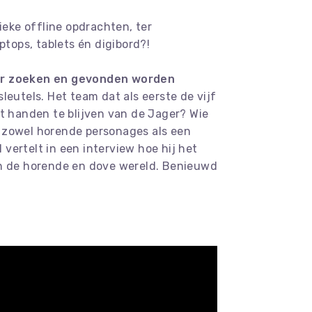
ieke offline opdrachten, ter
tops, tablets én digibord?!
over zoeken en gevonden worden
eutels. Het team dat als eerste de vijf
t handen te blijven van de Jager? Wie
ar zowel horende personages als een
l vertelt in een interview hoe hij het
en de horende en dove wereld. Benieuwd