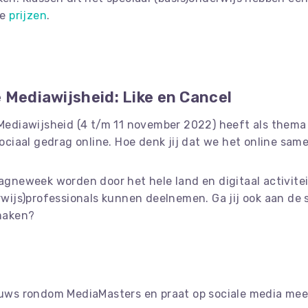
ie
prijzen
.
 Mediawijsheid: Like en Cancel
ediawijsheid (4 t/m 11 november 2022) heeft als thema ‘
ociaal gedrag online. Hoe denk jij dat we het online sa
gneweek worden door het hele land en digitaal activite
wijs)professionals kunnen deelnemen. Ga jij ook aan de 
maken?
euws rondom MediaMasters en praat op sociale media me