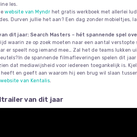
ine les.
de
website van Myndr
het gratis werkboek met allerlei lud
s. Durven jullie het aan? Een dag zonder mobieltjes, lap
 van dit jaar: Search Masters – hét spannende spel 
jd waarin ze op zoek moeten naar een aantal verstopte sl
ar er speelt nog iemand mee… Zal het de teams lukken ui
 sleutels?In de spannende filmafleveringen spelen dit ja
 zien dat mediawijsheid voor iedereen toegankelijk is. Kjel
 heeft en geeft aan waarom hij een brug wil slaan tuss
 website van Kentalis
.
railer van dit jaar