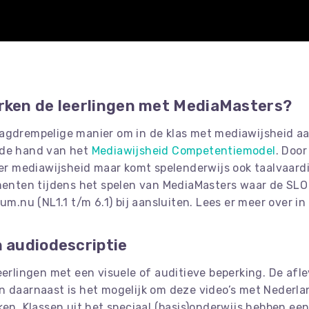
rken de leerlingen met MediaMasters?
aagdrempelige manier om in de klas met mediawijsheid aa
 de hand van het
Mediawijsheid Competentiemodel
. Doo
over mediawijsheid maar komt spelenderwijs ook taalvaar
ementen tijdens het spelen van MediaMasters waar de SLO
um.nu (NL1.1 t/m 6.1) bij aansluiten. Lees er meer over in
 audiodescriptie
eerlingen met een visuele of auditieve beperking. De afle
n daarnaast is het mogelijk om deze video’s met Nederl
ken. Klassen uit het speciaal (basis)onderwijs hebben ee