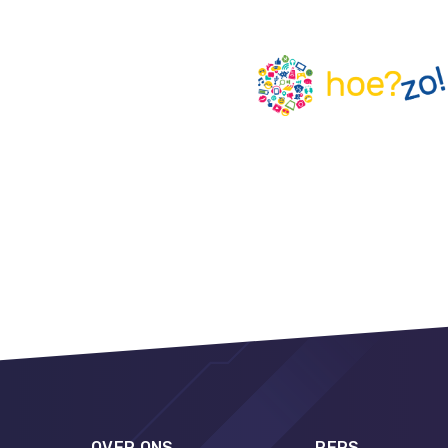
OVER ONS
PERS