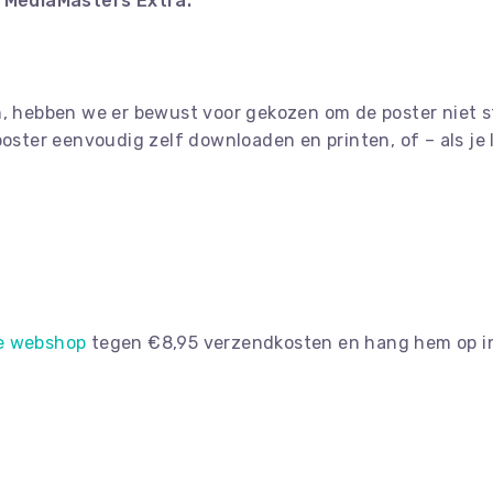
MediaMasters Extra.
n, hebben we er bewust voor gekozen om de poster niet s
 poster eenvoudig zelf downloaden en printen, of – als j
e webshop
tegen €8,95 verzendkosten en hang hem op in