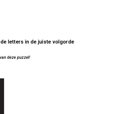
O
PRIJZEN
MIJN MEDIAMASTERS
 de letters in de juiste volgorde
 van deze puzzel!