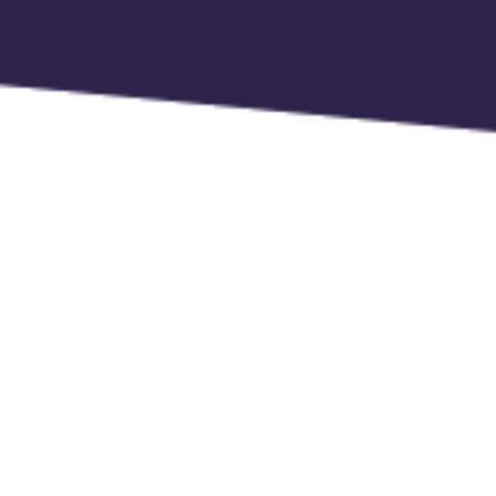
What3Words: Dubbele.zoekers.ophijsen